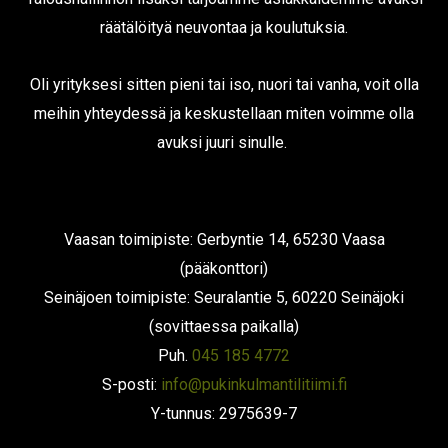
räätälöityä neuvontaa ja koulutuksia.
Oli yrityksesi sitten pieni tai iso, nuori tai vanha, voit olla
meihin yhteydessä ja keskustellaan miten voimme olla
avuksi juuri sinulle.
Vaasan toimipiste: Gerbyntie 14, 65230 Vaasa
(pääkonttori)
Seinäjoen toimipiste: Seuralantie 5, 60220 Seinäjoki
(sovittaessa paikalla)
Puh.
045 185 4772
S-posti:
info@pukinkulmantilitiimi.fi
Y-tunnus: 2975639-7