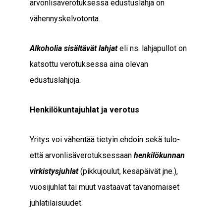
arvonlisäverotuksessa edustuslahja on
vähennyskelvotonta.
Alkoholia sisältävät lahjat
eli ns. lahjapullot on
katsottu verotuksessa aina olevan
edustuslahjoja.
Henkilökuntajuhlat ja verotus
Yritys voi vähentää tietyin ehdoin sekä tulo-
että arvonlisäverotuksessaan
henkilökunnan
virkistysjuhlat
(pikkujoulut, kesäpäivät jne.),
vuosijuhlat tai muut vastaavat tavanomaiset
juhlatilaisuudet.