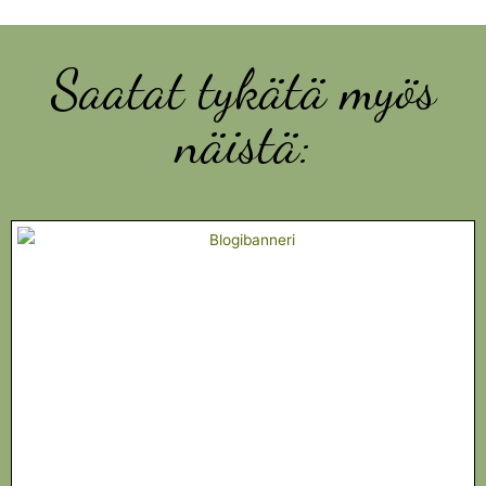
Saatat tykätä myös
näistä: