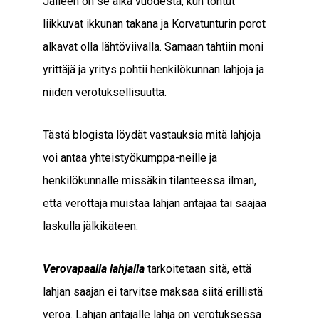
Jälleen on se aika vuodesta, kun tontut
liikkuvat ikkunan takana ja Korvatunturin porot
alkavat olla lähtöviivalla. Samaan tahtiin moni
yrittäjä ja yritys pohtii henkilökunnan lahjoja ja
niiden verotuksellisuutta.
Tästä blogista löydät vastauksia mitä lahjoja
voi antaa yhteistyökumppa-neille ja
henkilökunnalle missäkin tilanteessa ilman,
että verottaja muistaa lahjan antajaa tai saajaa
laskulla jälkikäteen.
Verovapaalla lahjalla
tarkoitetaan sitä, että
lahjan saajan ei tarvitse maksaa siitä erillistä
veroa. Lahjan antajalle lahja on verotuksessa