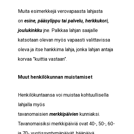
Muita esimerkkejä verovapaasta lahjasta
on
esine, pääsylippu tai palvelu, herkkukori,
joulukinkku
jne. Palkkaa lahjan saajalle
katsotaan olevan myös vapaasti valittavissa
oleva ja itse hankkima lahja, jonka lahjan antaja
korvaa ”kuittia vastaan”.
Muut henkilökunnan muistamiset
Henkilökuntaansa voi muistaa kohtuullisella
lahjalla myös
tavanomaisien
merkkipäivien
kunniaksi.
Tavanomaisiksi merkkipäiviä ovat 40-, 50-, 60-
ja 70- vuotissyntymäpäivät, hääpäivä,