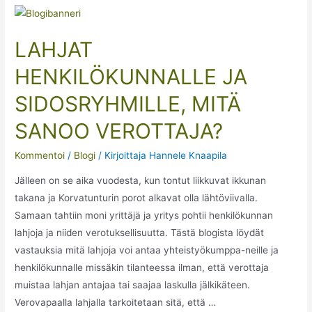
LAHJAT
HENKILÖKUNNALLE JA
SIDOSRYHMILLE, MITÄ
SANOO VEROTTAJA?
Kommentoi
/
Blogi
/ Kirjoittaja
Hannele Knaapila
Jälleen on se aika vuodesta, kun tontut liikkuvat ikkunan
takana ja Korvatunturin porot alkavat olla lähtöviivalla.
Samaan tahtiin moni yrittäjä ja yritys pohtii henkilökunnan
lahjoja ja niiden verotuksellisuutta. Tästä blogista löydät
vastauksia mitä lahjoja voi antaa yhteistyökumppa-neille ja
henkilökunnalle missäkin tilanteessa ilman, että verottaja
muistaa lahjan antajaa tai saajaa laskulla jälkikäteen.
Verovapaalla lahjalla tarkoitetaan sitä, että …